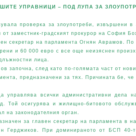
ШИТЕ УПРАВНИЦИ – ПОД ЛУПА ЗА ЗЛОУПОТ
зувала проверка за злоупотреби, извършени 
 от заместник-градският прокурор на София Б
ен секретар на парламента Огнян Аврамов. По 
ерени и 60 000 евро с все още неизяснен произ
длъжностни лица.
в започна, след като по-голямата част от нови
ента, предназначени за тях. Причината бе, ч
а управлява всички административни дела на
д. Той осигурява и жилищно-битовото обслуж
л на законодателния орган.
назначен за главен секретар на парламента в н
ян Герджиков. При доминираното от БСП 40-т