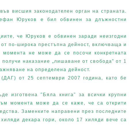
във висшия законодателен орган на страната.
Стефан Юруков е бил обвинен за длъжностни
иите, че Юруков е обвинен заради неизгодни
т от по-широка престъпна дейност, включваща и
м момента не може да се посочи конкретната
 получи наказание „лишаване от свобода” от 1
ражняване на определена дейност.
(ДАГ) от 25 септември 2007 година, като бе
де изготвена "Бяла книга" за всички крупни
Към момента може да се каже, че са открити
редства. Заменките направени през последните
 хиляди декара гори, около 17 хиляди вече са