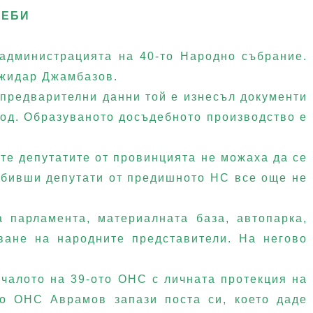
РЕБИ
в администрацията на
40-
то Народно събрание.
ожидар Джамбазов.
предварителни данни той е изнесъл документи
ход. Образуваното досъдебното производство е
те депутатите от провинцията не можаха да се
е бивши депутати от предишното НС все още не
 парламента, материалната база, автопарка,
ване на народните представители. На негово
ачалото на 39-ото ОНС с личната протекция на
о ОНС Аврамов запази поста си, което даде