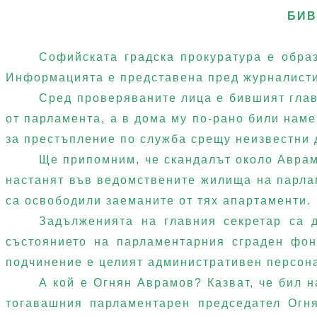
БИВ
Софийската градска прокуратура е обра
Информацията е представена пред журналисти
Сред проверяваните лица е бившият глав
от парламента, а в дома му по-рано били нам
за престъпление по служба срещу неизвестни 
Ще припомним, че скандалът около Аврамо
настанят във ведомствените жилища на парлам
са освободили заеманите от тях апартаменти.
Задълженията на главния секретар са д
състоянието на парламентарния сграден фон
подчинение е целият административен персона
А кой е Огнян Аврамов? Казват, че бил 
тогавашния парламентарен председател Огн