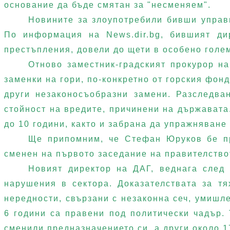
основание да бъде смятан за "несменяем".
Новините за злоупотребили бивши управн
По информация на
Nеws.dir.bg, бившият 
престъпления, довели до щети в особено голе
Отново заместник-градският прокурор н
заменки на гори, по-конкретно от горския фон
други незаконосъобразни замени. Разследва
стойност на вредите, причинени на държавата
до 10 години, както и забрана да упражняван
Ще припомним, че Стефан Юруков бе пр
сменен на първото заседание на правителство
Новият директор на ДАГ, веднага след 
нарушения в сектора. Доказателствата за т
нередности, свързани с незаконна сеч, умишл
6 години са правени под политически чадър. 
сменили предназначението си, а други около 1