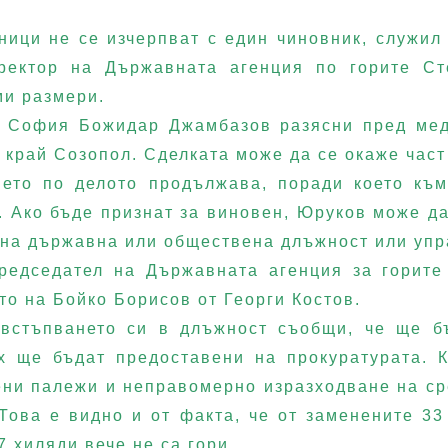
ици не се изчерпват с един чиновник, служил 
директор на Държавната агенция по горите 
ми размери.
а София Божидар Джамбазов разясни пред мед
д край Созопол. Сделката може да се окаже час
нето по делото продължава, поради което къ
. Ако бъде признат за виновен, Юруков може да
е на държавна или обществена длъжност или уп
едседател на Държавната агенция за горите 
то на Бойко Борисов от Георги Костов.
встъпването си в длъжност съобщи, че ще бъ
ях ще бъдат предоставени на прокуратурата. 
ени палежи и неправомерно изразходване на с
Това е видно и от факта, че от заменените 33
7 хиляди вече не са гори.